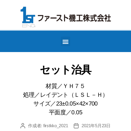
セット治具
材質／ＹＨ７５
処理／レイデント（ＬＳＬ－Ｈ）
サイズ／23±0.05×42×700
平面度／0.05
作成者:
firstkko_2021
2021年5月23日